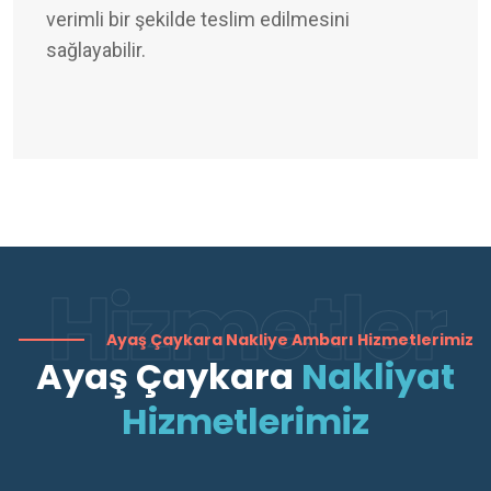
verimli bir şekilde teslim edilmesini
sağlayabilir.
Hizmetler
Ayaş Çaykara Nakliye Ambarı Hizmetlerimiz
Ayaş Çaykara
Nakliyat
Hizmetlerimiz